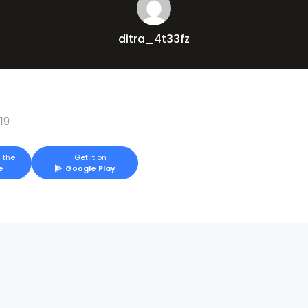
ditra_4t33fz
19
 the
Get it on
e
Google Play