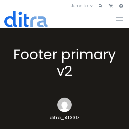
Jump to
Footer primary
v2
ditra_4t33fz