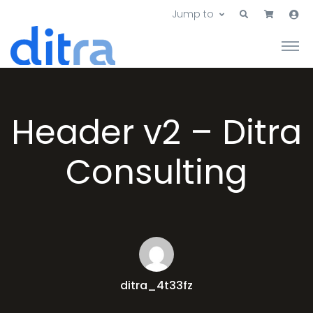
Jump to
Header v2 – Ditra
Consulting
ditra_4t33fz