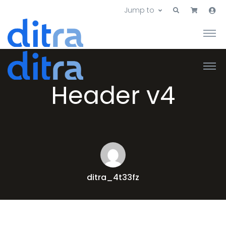
Jump to
Header v4
ditra_4t33fz